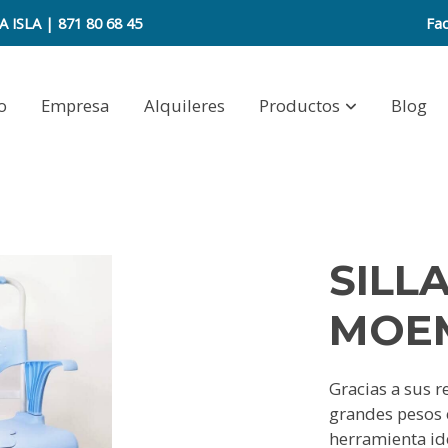
A ISLA
| 871 80 68 45
Fa
o
Empresa
Alquileres
Productos
Blog
SILL
MOE
Gracias a sus r
grandes pes
herramienta ide