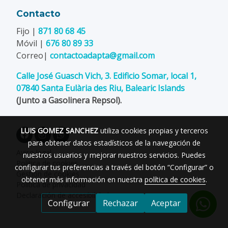
Contacto
Fijo |
871 80 68 45
Móvil |
676 80 89 33
Correo|
contactoadapta@gmail.com
Calle José Guasch Vich, 3. Edificio Somar, local 1,
07840 Santa Eulària des Riu, Balearic Islands
(Junto a Gasolinera Repsol).
LUIS GOMEZ SANCHEZ
utiliza cookies propias y terceros
para obtener datos estadísticos de la navegación de
Aviso legal
nuestros usuarios y mejorar nuestros servicios. Puedes
Política de cookies
configurar tus preferencias a través del botón “Configurar” o
Gestión de cookies
obtener más información en nuestra
política de cookies
.
Política de privacidad
Declaración de accesibilidad
Configurar
Rechazar
Aceptar